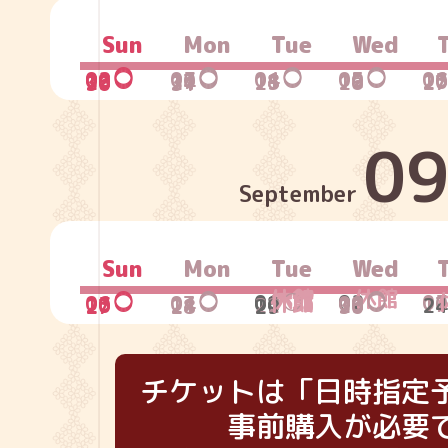
Sun
Mon
Tue
Wed
○
○
○
○
○
○
○
○
○
○
○
○
○
○
○
○
○
○
02
03
04
05
06
09
10
11
12
13
16
17
18
19
20
23
24
25
26
27
30
31
0
September
Sun
Mon
Tue
Wed
休館
休館
○
○
休館
○
○
○
休館
○
○
○
○
○
○
○
休館
○
01
02
03
06
07
08
09
10
13
14
15
16
17
20
21
22
23
24
27
28
29
30
チケットは「日時指定
事前購入が必要